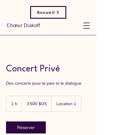
Accueil
Chœur Diakoff
Concert Privé
Des concerts pour la paix et le dialogue.
3'600
dollars
1 h
1
3'600 $US
Location 1
des
États-
Unis
Réserver