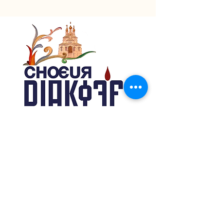
Association du Choeur Diakoff
Genève, Suisse
N° IBAN Postfinance
CH69
0900 0000 1655 9158 1
Contact